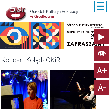
☰
👁
Koncert Kolęd- OKiR
A+
A-