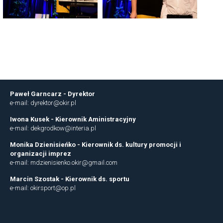
Paweł Garncarz
- Dyrektor
e-mail: dyrektor@okir.pl
Iwona Kusek
- Kierownik Aministracyjny
e-mail: dekgrodkow@interia.pl
Monika Dzienisieńko - Kierownik ds. kultury promocji i
organizacji imprez
e-mail: mdzienisienko.okir@gmail.com
Marcin Szostak
- Kierownik ds. sportu
e-mail: okirsport@op.pl